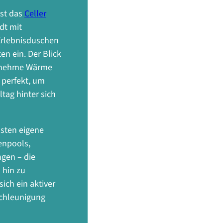
ist das
Celler
dt mit
Erlebnisduschen
n ein. Der Blick
genehme Wärme
 perfekt, um
tag hinter sich
ästen eigene
enpools,
gen – die
 hin zu
ich ein aktiver
schleunigung