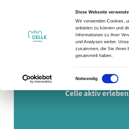
Z
u
Diese Webseite verwende
m
Wir verwenden Cookies, um
Veranstaltungen
Erleben & Entdecken
I
anbieten zu können und di
n
Informationen zu Ihrer Ve
h
und Analysen weiter. Unse
zusammen, die Sie ihnen b
a
gesammelt haben.
l
t
E
Bewegend schön
Notwendig
i
n
Celle aktiv erleben
w
i
l
l
i