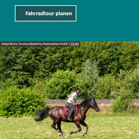
Fahrradtour planen
Jürgen Borris, TourismusMarketing Niedersachsen GmbH |
CC-BY