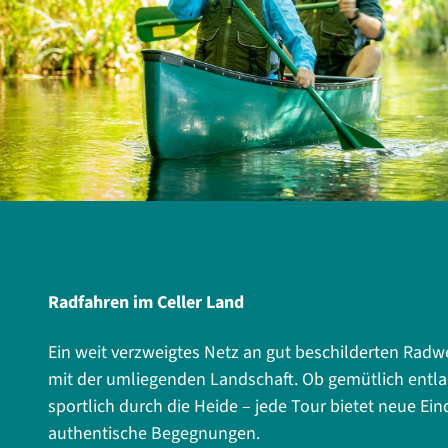
Radfahren im Celler Land
Ein weit verzweigtes Netz an gut beschilderten Radw
mit der umliegenden Landschaft. Ob gemütlich entlan
sportlich durch die Heide – jede Tour bietet neue Ei
authentische Begegnungen.