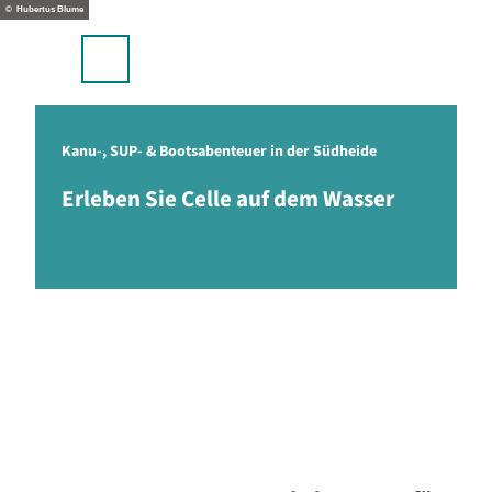
Z
© Hubertus Blume
u
m
Suche
Menü
I
n
h
a
Kanu-, SUP- & Bootsabenteuer in der Südheide
l
Erleben Sie Celle auf dem Wasser
t