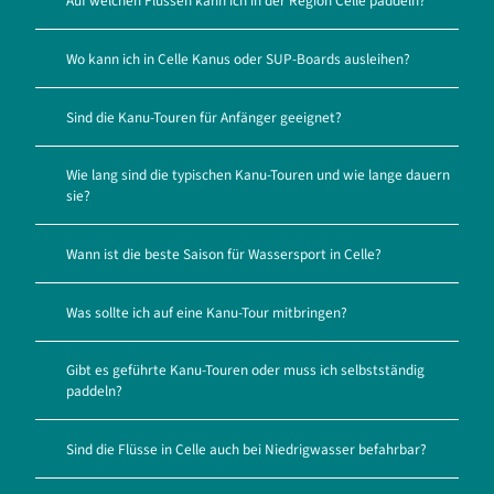
Auf welchen Flüssen kann ich in der Region Celle paddeln?
e
e
r
'
Wo kann ich in Celle Kanus oder SUP-Boards ausleihen?
m
ö
i
f
e
f
Sind die Kanu-Touren für Anfänger geeignet?
t
n
u
e
Wie lang sind die typischen Kanu-Touren und wie lange dauern
n
n
sie?
g
'
ö
Wann ist die beste Saison für Wassersport in Celle?
f
f
Was sollte ich auf eine Kanu-Tour mitbringen?
n
e
n
Gibt es geführte Kanu-Touren oder muss ich selbstständig
paddeln?
Sind die Flüsse in Celle auch bei Niedrigwasser befahrbar?