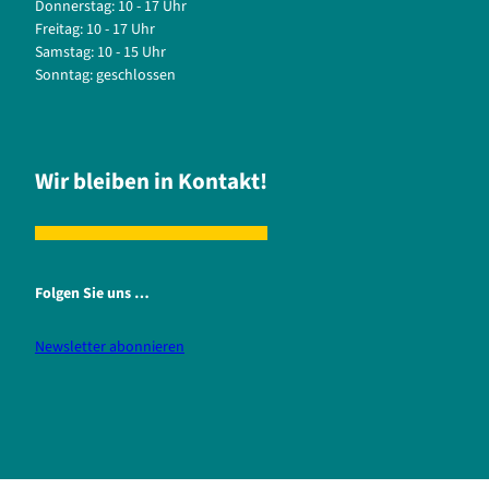
Donnerstag: 10 - 17 Uhr
Freitag: 10 - 17 Uhr
Samstag: 10 - 15 Uhr
Sonntag: geschlossen
Wir bleiben in Kontakt!
Folgen Sie uns …
Newsletter abonnieren
i
f
n
a
s
c
t
e