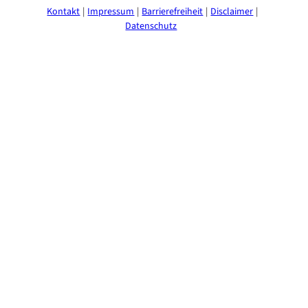
a
b
Kontakt
Impressum
Barrierefreiheit
Disclaimer
g
o
Datenschutz
r
o
a
k
m