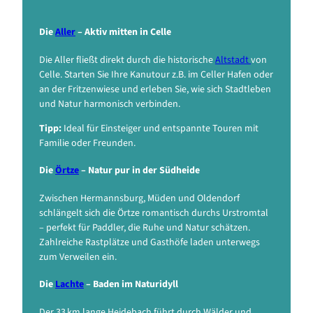
Die
Aller
– Aktiv mitten in Celle
Die Aller fließt direkt durch die historische
Altstadt
von
Celle. Starten Sie Ihre Kanutour z.B. im Celler Hafen oder
an der Fritzenwiese und erleben Sie, wie sich Stadtleben
und Natur harmonisch verbinden.
Tipp:
Ideal für Einsteiger und entspannte Touren mit
Familie oder Freunden.
Die
Örtze
– Natur pur in der Südheide
Zwischen Hermannsburg, Müden und Oldendorf
schlängelt sich die Örtze romantisch durchs Urstromtal
– perfekt für Paddler, die Ruhe und Natur schätzen.
Zahlreiche Rastplätze und Gasthöfe laden unterwegs
zum Verweilen ein.
Die
Lachte
– Baden im Naturidyll
Der 33 km lange Heidebach führt durch Wälder und