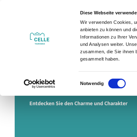
Z
u
Diese Webseite verwende
m
Wir verwenden Cookies, um
Veranstaltungen
Erleben & Entdecken
I
anbieten zu können und di
n
Informationen zu Ihrer Ve
h
und Analysen weiter. Unse
zusammen, die Sie ihnen b
a
gesammelt haben.
l
t
E
Celler Altstadt
Notwendig
i
n
w
Entdecken Sie den Charme und Charakter
i
l
l
i