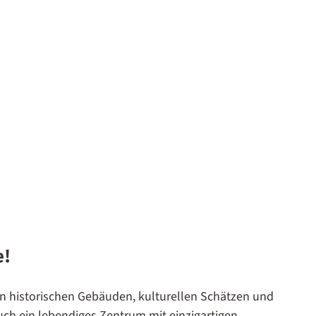
e!
on historischen Gebäuden, kulturellen Schätzen und
auch ein lebendiges Zentrum mit einzigartigen