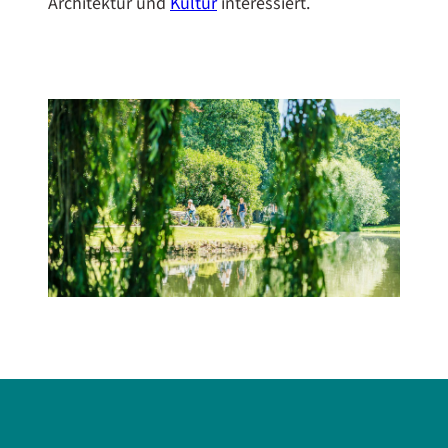
Architektur und
Kultur
interessiert.
Schlossgraben Celle: Romantische Spiegelungen im Schlosspark – Barocke Naturidyllen entdecken