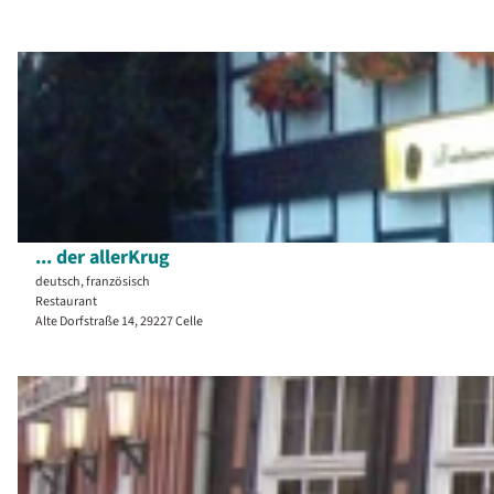
D
e
t
a
i
l
s
... der allerKrug
e
deutsch, französisch
i
Restaurant
Alte Dorfstraße 14, 29227 Celle
t
e
D
'
e
.
t
.
a
.