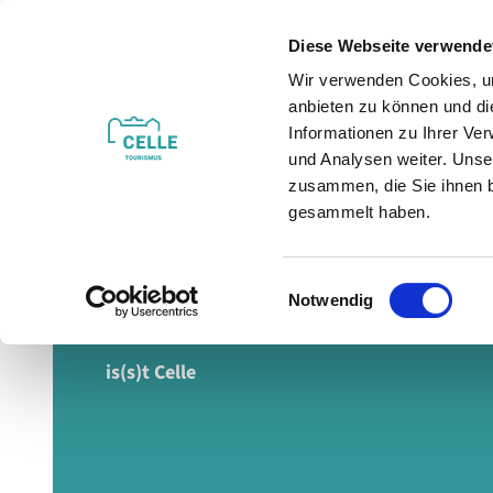
Z
u
Diese Webseite verwende
m
Wir verwenden Cookies, um
Veranstaltungen
Erleben & Entdecken
I
anbieten zu können und di
n
Informationen zu Ihrer Ve
h
und Analysen weiter. Unse
zusammen, die Sie ihnen b
a
gesammelt haben.
l
t
E
So lecker
Notwendig
i
n
w
is(s)t Celle
i
l
l
i