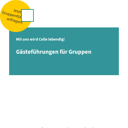
stellplätze & Camping
Z
u
p
m
Suche
Menü
I
n
h
a
Mit uns wird Celle lebendig!
l
Gästeführungen für Gruppen
t