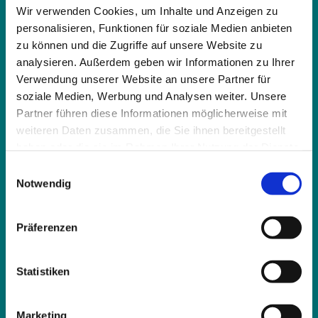
Wir verwenden Cookies, um Inhalte und Anzeigen zu
Schlossführungen für Gruppen
personalisieren, Funktionen für soziale Medien anbieten
zu können und die Zugriffe auf unsere Website zu
Celles Schlossgeschichte hautnah erleben
analysieren. Außerdem geben wir Informationen zu Ihrer
Unsere Gästeführer öffnen Ihnen die Tore des Celler Schlosses
Verwendung unserer Website an unsere Partner für
und nehmen Sie mit auf eine spannende Reise durch die
soziale Medien, Werbung und Analysen weiter. Unsere
Jahrhunderte. Gemeinsam entdecken Sie die prachtvollen
Partner führen diese Informationen möglicherweise mit
Räume eines der ältesten Welfenschlösser Norddeutschlands,
weiteren Daten zusammen, die Sie ihnen bereitgestellt
erfahren mehr über die Geschichten der Herzöge und
haben oder die sie im Rahmen Ihrer Nutzung der Dienste
Herzoginnen, die hier lebten, und begegnen Spuren höfischer
gesammelt haben.
Kultur, Politik und Kunst.
E
Notwendig
i
n
Welche Arten von Schlossführungen können Gruppen buchen?
w
Präferenzen
i
Wie lange dauert eine Schlossführung?
l
l
Statistiken
Was kostet eine Schlossführung für Gruppen?
i
g
Marketing