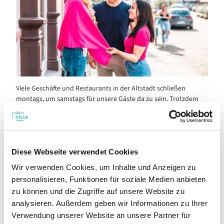
Einkaufsvergnügen in der Celler Altstadt
Viele Geschäfte und Restaurants in der Altstadt schließen
montags, um samstags für unsere Gäste da zu sein. Trotzdem
lädt der Tag zum entspannten Bummeln durch die charmanten
Gassen und zum Entdecken kleiner, inhabergeführter Läden und
Cafés ein. Auch die nahegelegene Natur bietet eine perfekte
Gelegenheit, frische Luft und Ruhe zu genießen.
Diese Webseite verwendet Cookies
Ideen für Ihren Besuch in Celle
Wir verwenden Cookies, um Inhalte und Anzeigen zu
personalisieren, Funktionen für soziale Medien anbieten
zu können und die Zugriffe auf unsere Website zu
analysieren. Außerdem geben wir Informationen zu Ihrer
Reiseglück trotz Regen
Verwendung unserer Website an unsere Partner für