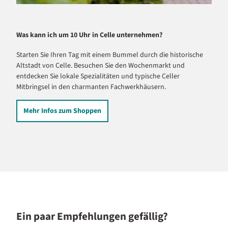
Wochenmarkt in der Celler Altstadt: Frische und Lebensfreude
Stadtführung in Celle: Entdecken Sie die historische Altstadt
Was w
Was kann ich um 10 Uhr in Celle unternehmen?
Unbed
Starten Sie Ihren Tag mit einem Bummel durch die historische
Erfah
Altstadt von Celle. Besuchen Sie den Wochenmarkt und
und e
entdecken Sie lokale Spezialitäten und typische Celler
der k
Mitbringsel in den charmanten Fachwerkhäusern.
Glock
Mehr Infos zum Shoppen
Kl
Ein paar Empfehlungen gefällig?