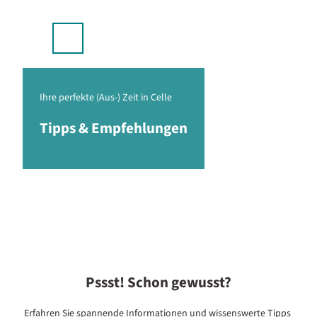
stellplätze & Camping
Z
u
p
m
Suche
Menü
I
n
h
a
Ihre perfekte (Aus-) Zeit in Celle
l
Tipps & Empfehlungen
t
Pssst! Schon gewusst?
Erfahren Sie spannende Informationen und wissenswerte Tipps