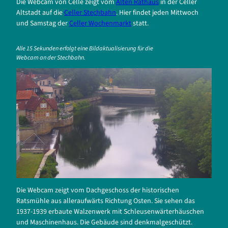
Die Webcam von Celle zeigt vom
Alten Rathaus
in der Celler
Altstadt auf die
Celler Stechbahn
. Hier findet jeden Mittwoch
und Samstag der
Celler Wochenmarkt
statt.
Alle 15 Sekunden erfolgt eine Bildaktualisierung für die
Webcam an der Stechbahn.
Die Webcam zeigt vom Dachgeschoss der historischen
Ratsmühle aus alleraufwärts Richtung Osten. Sie sehen das
1937-1939 erbaute Walzenwerk mit Schleusenwärterhäuschen
und Maschinenhaus. Die Gebäude sind denkmalgeschützt.