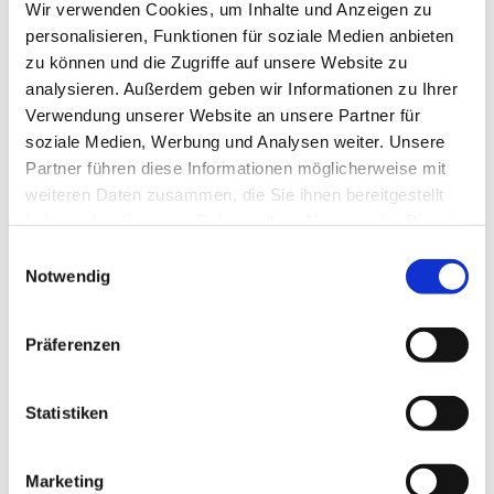
Lüneburger Heide erkunden
Wir verwenden Cookies, um Inhalte und Anzeigen zu
personalisieren, Funktionen für soziale Medien anbieten
zu können und die Zugriffe auf unsere Website zu
analysieren. Außerdem geben wir Informationen zu Ihrer
Verwendung unserer Website an unsere Partner für
soziale Medien, Werbung und Analysen weiter. Unsere
Partner führen diese Informationen möglicherweise mit
weiteren Daten zusammen, die Sie ihnen bereitgestellt
Alle Sinne wach – Das Celle Soundscape
haben oder die sie im Rahmen Ihrer Nutzung der Dienste
gesammelt haben.
Celles akustische Besonderheiten:
E
Notwendig
i
Glockenspiel
3x täglich (um 11, 13, 15 und 17 Uhr)
n
w
Präferenzen
Trompetentöne vom
Kirchturm
(täglich um 16.45 Uhr
i
und zusätzlich Sonnabend und Sonntag um 9.45 Uhr)
l
Laternenfiguren
"schnacken" miteinander
l
Statistiken
i
Stadtmusik “samStage” & zahlreiche Konzerte
g
Marketing
u