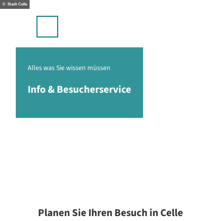
stellplätze & Camping
Z
© Stadt Celle
u
p
m
Suche
Menü
I
n
h
a
Alles was Sie wissen müssen
l
Info & Besucherservice
t
Planen Sie Ihren Besuch in Celle