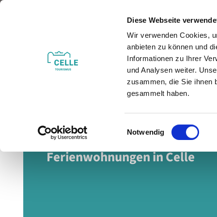
Z
© Ferienwohnung Meinecke
u
Diese Webseite verwende
m
Wir verwenden Cookies, um
Veranstaltungen
Erleben & Entdecken
I
anbieten zu können und di
n
Informationen zu Ihrer Ve
h
und Analysen weiter. Unse
zusammen, die Sie ihnen b
a
gesammelt haben.
l
t
E
Rundum wohlfühlen!
Notwendig
i
n
Ferienwohnungen in Celle
w
i
l
l
i