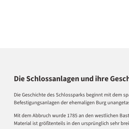
Lüne
burge
r Heid
e Gm
bH |
CC-B
Y-SA
Die Schlossanlagen und ihre Gesc
Die Geschichte des Schlossparks beginnt mit dem spä
Befestigungsanlagen der ehemaligen Burg unangetas
Mit dem Abbruch wurde 1785 an den westlichen Bast
Material ist größtenteils in den ursprünglich sehr br