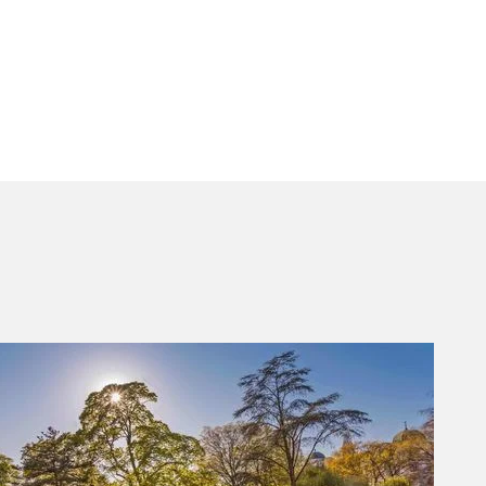
Idyllischer Familientag im Schlosspark Celle: Natur und Erholung im Grünen