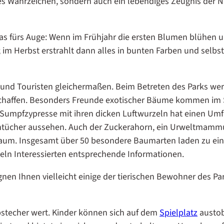
hes Wahrzeichen, sondern auch ein lebendiges Zeugnis der Na
as fürs Auge: Wenn im Frühjahr die ersten Blumen blühen u
 Herbst erstrahlt dann alles in bunten Farben und selbst d
he und Touristen gleichermaßen. Beim Betreten des Parks we
chaffen. Besonders Freunde exotischer Bäume kommen im Sc
Sumpfzypresse mit ihren dicken Luftwurzeln hat einen Um
schentücher aussehen. Auch der Zuckerahorn, ein Urweltm
erbaum. Insgesamt über 50 besondere Baumarten laden zu 
eln Interessierten entsprechende Informationen.
n Ihnen vielleicht einige der tierischen Bewohner des Parks
bstecher wert. Kinder können sich auf dem
Spielplatz
austob