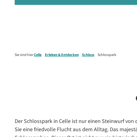
g
u
n
g
s
a
u
s
Sie sind hier
Celle
Erleben & Entdecken
Schloss
Schlosspark
w
a
h
l
Der Schlosspark in Celle ist nur einen Steinwurf von
Sie eine friedvolle Flucht aus dem Alltag. Das majest