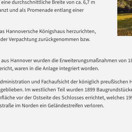
ine durchschnittliche Breite von ca. 6,7 m
nzt und als Promenade entlang einer
 das Hannoversche Königshaus herzurichten,
Erleben Sie die magische Atmosphäre des Schlossparks in Celle bei Sonnenuntergang
us der Verpachtung zurückgenommen bzw.
 aus Hannover wurden die Erweiterungsmaßnahmen von 1847 
icht, waren in die Anlage integriert worden.
ministration und Fachaufsicht der königlich preußischen H
 geblieben. Im westlichen Teil wurden 1899 Baugrundstück
nfläche vor der Ostseite des Schlosses errichtet, welches 
traße im Norden ein Geländestreifen verloren.