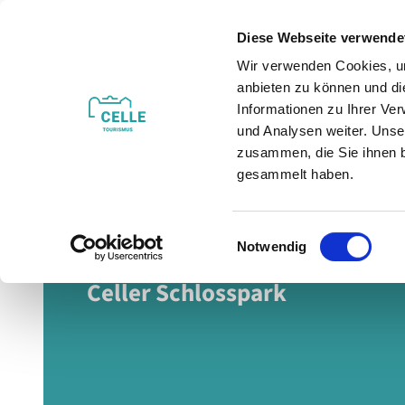
Z
u
Diese Webseite verwende
m
Wir verwenden Cookies, um
Veranstaltungen
Erleben & Entdecken
I
anbieten zu können und di
n
Informationen zu Ihrer Ve
h
und Analysen weiter. Unse
zusammen, die Sie ihnen b
a
gesammelt haben.
l
t
E
Ruhepol und sinnliches Vergnügen
Notwendig
i
n
Celler Schlosspark
w
i
l
l
i