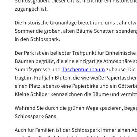
Schlossgraben. Dieser Ort ist nicht nur ein historisc
zugänglich ist.
Die historische Grünanlage bietet rund ums Jahr etw
Sommer die großen, alten Bäume Schatten spenden; im
in den Schlosspark.
Der Park ist ein beliebter Treffpunkt für Einheimisc
Bäumen begrüßt, die eine einzigartige Atmosphäre s
Sumpfzypresse und
Taschentuchbaum
zuhause. Die 
trägt im Frühjahr Blüten, die wie weiße Papierta
einen Platz, ebenso eine Papierbirke und ein Gött
Kleine Schilder kennzeichnen die Bäume und vermitt
Während Sie durch die grünen Wege spazieren, begegne
Schlosspark-Gans.
Auch für Familien ist der Schlosspark immer einen A