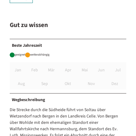
Gut zu wissen
Beste Jahreszeit
geeignet
wetterabhängig
Jan
Feb
Mär
Apr
Mai
Jun
Jul
Aug
Sep
Okt
Nov
Dez
Wegbeschreibung
Die Strecke durch die Südheide führt von Soltau über
Wietzendorf nach Bergen in den Landkreis Celle. Von Bergen
über Wohlde mit dem ehemaligen Standort einer
Wallfahrtskirche nach Hermannsburg, dem Standort des Ev.
Luth. Missionswerkes. Es folgt ein Abschnitt durch eine der