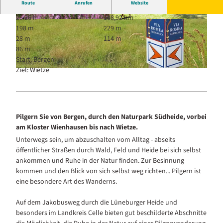
Route
Anrufen
Website
26:26 h
108,92 km
Z
© Winser Heimatverein e.V.
198 m
229 m
u
28 m
114 m
r
86 m
B
Start: Bergen
l
Ziel: Wietze
W
ü
a
t
n
e
d
i
e
Pilgern Sie von Bergen, durch den Naturpark Südheide, vorbei
n
w
am Kloster Wienhausen bis nach Wietze.
d
e
e
Unterwegs sein, um abzuschalten vom Alltag - abseits
g
r
öffentlicher Straßen durch Wald, Feld und Heide bei sich selbst
e
L
ankommen und Ruhe in der Natur finden. Zur Besinnung
i
ü
kommen und den Blick von sich selbst weg richten... Pilgern ist
n
n
eine besondere Art des Wanderns.
d
e
e
b
Auf dem Jakobusweg durch die Lüneburger Heide und
r
u
besonders im Landkreis Celle bieten gut beschilderte Abschnitte
R
r