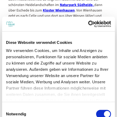
schönsten Heidelandschaften im
Naturpark Südheide,
dann
über Eschede bis zum
Kloster Wienhausen
. Von Wienhausen
geht es nach Celle und von dort aus über Winsen (Aller) und
Wietze aus dem Landkreis heraus über Lindwedel und
Mandelsloh zum Kloster Mariensee.
Diese Webseite verwendet Cookies
Wir verwenden Cookies, um Inhalte und Anzeigen zu
Weitere Infos / Links
personalisieren, Funktionen für soziale Medien anbieten
zu können und die Zugriffe auf unsere Website zu
Zahlreiche Kirchen am Wegesrand und Pilgerherbergen laden
unterwegs zur Einkehr ein. Über das Ludwig-Harms-Haus in
analysieren. Außerdem geben wir Informationen zu Ihrer
Hermannsburg werden auch geführte Pilgertouren angeboten
Verwendung unserer Website an unsere Partner für
(Kontakt: Ludwig-Harms-Haus, Harmsstraße 2, 29320
soziale Medien, Werbung und Analysen weiter. Unsere
Hermannsburg, Tel.: +49 5052 69270).
Partner führen diese Informationen möglicherweise mit
weiteren Daten zusammen, die Sie ihnen bereitgestellt
haben oder die sie im Rahmen Ihrer Nutzung der Dienste
Autor:in
gesammelt haben.
E
Stadt Celle - Fachdienst Tourismus
Notwendig
i