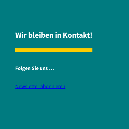
Wir bleiben in Kontakt!
Folgen Sie uns …
Newsletter abonnieren
i
f
n
a
s
c
t
e