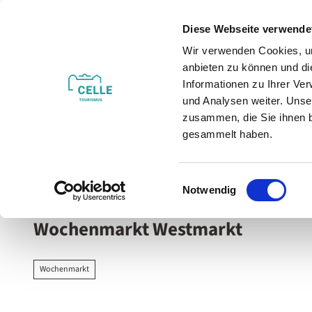
Z
u
Diese Webseite verwende
m
Wir verwenden Cookies, um
Veranstaltungen
Erleben & Entdecken
I
anbieten zu können und di
n
Informationen zu Ihrer Ve
h
und Analysen weiter. Unse
zusammen, die Sie ihnen b
a
gesammelt haben.
l
t
Sie sind hier
Celle
E
Notwendig
i
n
Wochenmarkt Westmarkt
w
i
l
Wochenmarkt
l
i