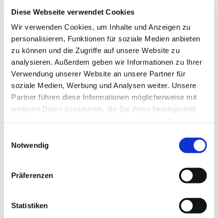
Stadt Celle - FD Tourismus
Diese Webseite verwendet Cookies
Wir verwenden Cookies, um Inhalte und Anzeigen zu
personalisieren, Funktionen für soziale Medien anbieten
zu können und die Zugriffe auf unsere Website zu
analysieren. Außerdem geben wir Informationen zu Ihrer
In der Nähe
Auf der Karte anschauen
Verwendung unserer Website an unsere Partner für
soziale Medien, Werbung und Analysen weiter. Unsere
Partner führen diese Informationen möglicherweise mit
Veranstaltung
weiteren Daten zusammen, die Sie ihnen bereitgestellt
haben oder die sie im Rahmen Ihrer Nutzung der Dienste
Sehenswertes
gesammelt haben.
E
Notwendig
i
Touren
n
w
Präferenzen
i
l
Pächter/Betreiber
l
Statistiken
Westcellertorstraße 3
i