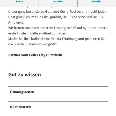
Lust auf Lüxus in CELLE?
Route
Anrufen
Website
ü
De Lüx Curry
das sind Currywurst
& Co. Vom FeinstenI
x
Unser ganz besonderes Gourmet-Curry-Restaurant macht jeden
C
Gast glücklich: mit De Lüx-Qualität, De Lüx-Service und De Lüx-
u
Ambiente.
r
Wir freuen uns nach unserem Hauptgeschäft auf Sylt nun unsere
r
erste Filiale in Celle eröffnet zu haben.
y
Mache Sie Ihre kulinarische De Lüx-Erfahrung und probieren Sie
l
die „Beste Currywurst wo gibt!”
a
d
Partner vom Celler City Gutschein
e
n
Gut zu wissen
Öffnungszeiten
Küchenarten