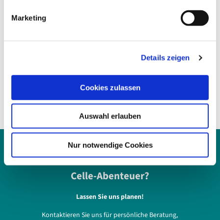
29221
Celle
g
Marketing
+49 173 360 10 19
u
celle@deluexcurrysylt.de
n
g
Website
Details zeigen
s
a
Anreise mit dem Auto
u
Cookies zulassen
Anreise mit öffentlichen Verkehrsmitteln
s
w
Auswahl erlauben
a
h
l
Nur notwendige Cookies
Bereit für Ihr
Celle-Abenteuer?
Lassen Sie uns planen!
Kontaktieren Sie uns für persönliche Beratung,