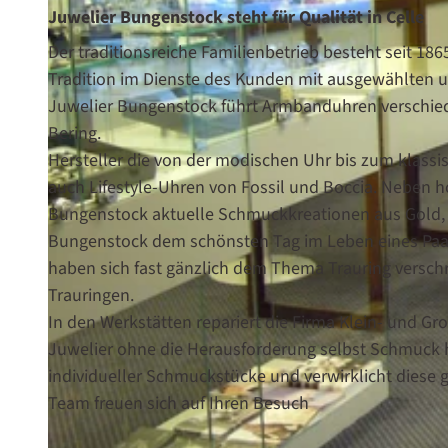
Juwelier Bungenstock steht für Qualität in Celle
Der traditionsreiche Familienbetrieb besteht seit 186
Tradition im Dienste des Kunden mit ausgewählten u
Juwelier Bungenstock führt Armbanduhren verschiede
Bering.
Hersteller die von der modischen Uhr bis zum klass
auch Lifestyle-Uhren von Fossil und Boccia. Neben 
Bungenstock aktuelle Schmuckkreationen aus Gold, S
Bungenstock dem schönsten Tag im Leben eines Paa
haben sich fast gänzlich dem Thema Trauring verschri
Trauringen.
In den Werkstätten repariert die Firma Klein- und G
Juwelier ohne die Herausforderung selbst Schmuck h
individueller Schmuckstücke und verwirklicht diese
Team freuen sich auf Ihren Besuch