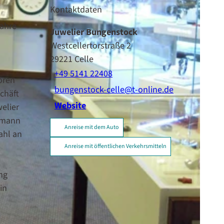
Kontaktdaten
Jahre
Juwelier Bungenstock
Westcellertorstraße 2
29221
Celle
+49 5141 22408
ören
bungenstock-celle@t-online.de
chäft
Website
elier
tmann
Anreise mit dem Auto
ahl an
Anreise mit öffentlichen Verkehrsmitteln
ng
in