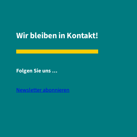
Wir bleiben in Kontakt!
Folgen Sie uns …
Newsletter abonnieren
i
f
n
a
s
c
t
e