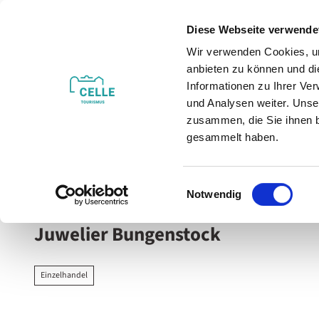
Z
u
Diese Webseite verwende
m
Wir verwenden Cookies, um
Veranstaltungen
Erleben & Entdecken
I
anbieten zu können und di
n
Informationen zu Ihrer Ve
h
und Analysen weiter. Unse
zusammen, die Sie ihnen b
a
gesammelt haben.
l
t
Sie sind hier
Celle
E
Notwendig
i
n
Juwelier Bungenstock
w
i
l
Einzelhandel
l
i