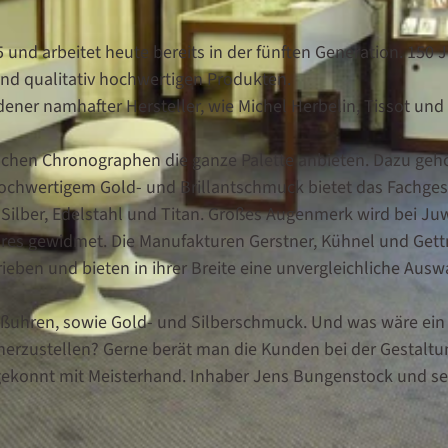
5 und arbeitet heute bereits in der fünften Generation. 150 
nd qualitativ hochwertigen Produkten.
ner namhafter Hersteller, wie Michel Herbelin, Tissot und
ischen Chronographen die ganze Palette anbieten. Dazu geh
hochwertigem Gold- und Brillantschmuck bietet das Fachges
ilber, Edelstahl und Titan. Großes Augenmerk wird bei Juw
res gewidmet. Die Manufakturen Gerstner, Kühnel und Get
eben und bieten in ihrer Breite eine unvergleichliche Ausw
roßuhren, sowie Gold- und Silberschmuck. Und was wäre ein
erzustellen? Gerne berät man die Kunden bei der Gestaltu
 gekonnt mit Meisterhand. Inhaber Jens Bungenstock und se