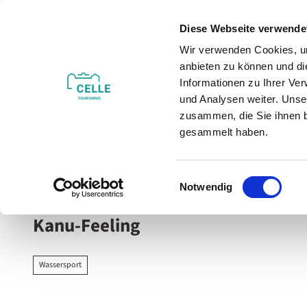
Z
u
Diese Webseite verwende
m
Wir verwenden Cookies, um
Veranstaltungen
Erleben & Entdecken
I
anbieten zu können und di
n
Informationen zu Ihrer Ve
h
und Analysen weiter. Unse
zusammen, die Sie ihnen b
a
gesammelt haben.
l
t
Sie sind hier
Celle
E
Notwendig
i
n
Kanu-Feeling
w
i
l
Wassersport
l
i