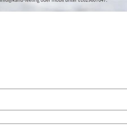
 info@kanu-feeling oder mobil unter 01629607047.
a
u
f
d
e
r
Ö
r
t
z
e