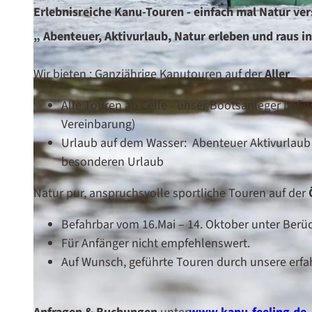
Erlebnisreiche Kanu-Touren - einfach mal Natur ve
„ Abenteuer, Aktivurlaub, Natur erleben und raus i
Wir bieten : Ganzjährige Kanutouren auf der
Aller
© Rainer Erhard Fotografie
Alle Touren ab Celle - unser Bootsanleger befi
Vereinbarung)
Urlaub auf dem Wasser: Abenteuer Aktivurlaub 
besonderen Urlaub
Natur pur, anspruchsvolle sportliche Touren auf der
Befahrbar vom 16.Mai – 14. Oktober unter Berü
Für Anfänger nicht empfehlenswert.
Auf Wunsch, geführte Touren durch unsere erf