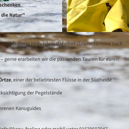
rschenken
n die Natur"
K
ndet sich direkt hinter dem Bahnhof. (Tourentermine nach
a
n
– gerne erarbeiten wir die passenden Touren für euren
u
-
F
Örtze
, einer der beliebtesten Flüsse in der Südheide
e
e
cksichtigung der Pegelstände
l
i
ahrenen Kanuguides
n
g