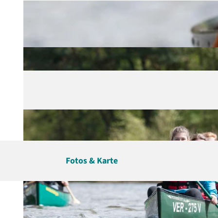
g
u
n
g
s
a
u
s
w
a
h
l
Fotos & Karte