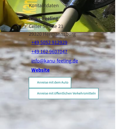
Kontaktdaten
Kanu-Feeling
Celler Straße 21
29320
Hermannsburg
+49 5052 912929
+49 162 9607047
info@kanu-feeling.de
Website
Anreise mit dem Auto
Anreise mit öffentlichen Verkehrsmitteln