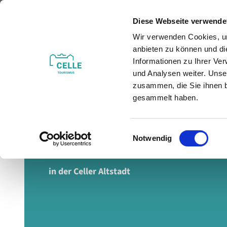
Z
© Fotostudio Loeper
u
Diese Webseite verwende
m
Wir verwenden Cookies, um
Veranstaltungen
Erleben & Entdecken
I
anbieten zu können und di
n
Informationen zu Ihrer Ve
h
und Analysen weiter. Unse
zusammen, die Sie ihnen b
a
gesammelt haben.
l
t
E
Die Neue Straße
Notwendig
i
n
w
in der Celler Altstadt
i
l
l
i