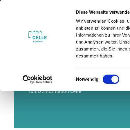
Z
© Stadt Celle
u
Diese Webseite verwende
m
Wir verwenden Cookies, um
Veranstaltungen
Erleben & Entdecken
I
anbieten zu können und di
n
Informationen zu Ihrer Ve
h
und Analysen weiter. Unse
zusammen, die Sie ihnen b
a
gesammelt haben.
l
t
E
Willkommenscenter & Ort des Austausches
Notwendig
i
n
Touristinformation Celle
w
i
l
l
i