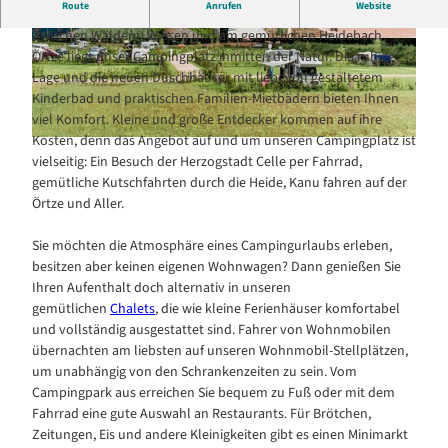
Route
Anrufen
Website
Der Wohlfühl-Campingplatz
Zwischen Wäldern, Wiesen und am gemütlichen Heidebach
© FB Camping
© FB Camping
Örtze liegt unser Campingplatz inmitten der Natur. Die ruhige
Lage und die neuen Duschhäuser mit liebevoll gestaltetem
Kinderbad und praktischen Familien-Mietbädern bieten Ihnen
viel Komfort. Kleine und große Entdecker kommen auf ihre
Kosten, denn das Angebot auf und um unseren Campingplatz ist
© FB Camping
vielseitig: Ein Besuch der Herzogstadt Celle per Fahrrad,
gemütliche Kutschfahrten durch die Heide, Kanu fahren auf der
Örtze und Aller.
Sie möchten die Atmosphäre eines Campingurlaubs erleben,
besitzen aber keinen eigenen Wohnwagen? Dann genießen Sie
Ihren Aufenthalt doch alternativ in unseren
gemütlichen
Chalets
, die wie kleine Ferienhäuser komfortabel
und vollständig ausgestattet sind. Fahrer von Wohnmobilen
übernachten am liebsten auf unseren Wohnmobil-Stellplätzen,
um unabhängig von den Schrankenzeiten zu sein. Vom
Campingpark aus erreichen Sie bequem zu Fuß oder mit dem
Fahrrad eine gute Auswahl an Restaurants. Für Brötchen,
Zeitungen, Eis und andere Kleinigkeiten gibt es einen Minimarkt