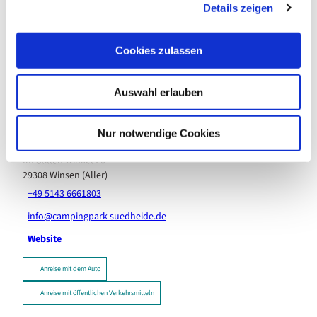
In der Nähe
Auf der Karte anschauen
Details zeigen
s
a
u
Cookies zulassen
Sehenswertes
s
w
Auswahl erlauben
a
h
Kontaktdaten
l
Nur notwendige Cookies
Campingpark Südheide GmbH & Co. KG
Im Stillen Winkel 20
29308
Winsen (Aller)
+49 5143 6661803
info@campingpark-suedheide.de
Website
Anreise mit dem Auto
Anreise mit öffentlichen Verkehrsmitteln