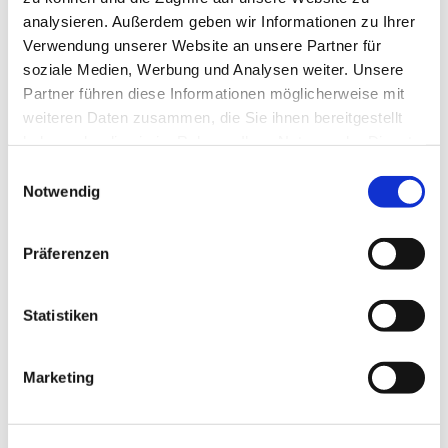
analysieren. Außerdem geben wir Informationen zu Ihrer
WC-Anlage
Verwendung unserer Website an unsere Partner für
soziale Medien, Werbung und Analysen weiter. Unsere
Wickelraum
Partner führen diese Informationen möglicherweise mit
weiteren Daten zusammen, die Sie ihnen bereitgestellt
Barrierefreies WC
haben oder die sie im Rahmen Ihrer Nutzung der Dienste
gesammelt haben.
E
Barrierefreier Zugang
Notwendig
i
n
Autor:in
w
Präferenzen
Stadt Celle - Fachdienst Tourismus
i
l
Organisation
l
Statistiken
Stadt Celle - FD Tourismus
i
g
Marketing
u
n
g