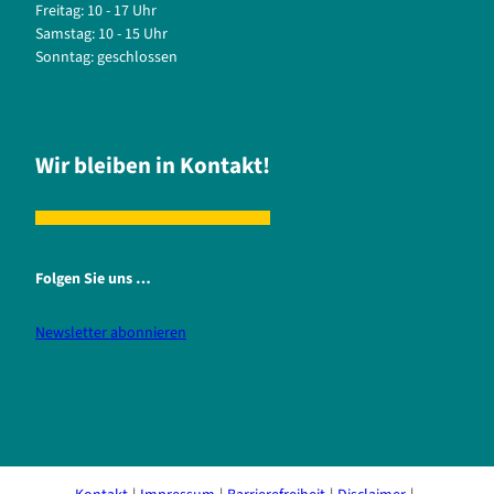
Freitag: 10 - 17 Uhr
Samstag: 10 - 15 Uhr
Sonntag: geschlossen
Wir bleiben in Kontakt!
Folgen Sie uns …
Newsletter abonnieren
i
f
n
a
s
c
t
e
a
b