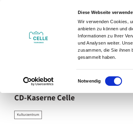
Z
u
Diese Webseite verwende
m
Wir verwenden Cookies, um
Veranstaltungen
Erleben & Entdecken
I
anbieten zu können und di
n
Informationen zu Ihrer Ve
h
und Analysen weiter. Unse
zusammen, die Sie ihnen b
a
gesammelt haben.
l
t
Sie sind hier
Celle
E
Notwendig
i
n
CD-Kaserne Celle
w
i
l
Kulturzentrum
l
i