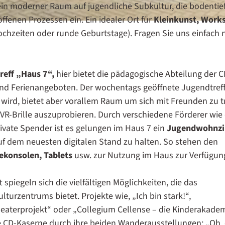
ft ein moderner Raum auf jugendliche Subkultur, die bodentie
ffenen Prozessen ein. Ein idealer Ort für
Kleinkunst, Work
ochzeiten oder runde Geburtstage). Fragen Sie uns einfach 
reff „Haus 7“,
hier bietet die pädagogische Abteilung der C
nd Ferienangeboten. Der wochentags geöffnete Jugendtreff
n wird, bietet aber vorallem Raum um sich mit Freunden zu tr
 VR-Brille auszuprobieren. Durch verschiedene Förderer wie 
ivate Spender ist es gelungen im Haus 7 ein
Jugendwohnz
uf dem neuesten digitalen Stand zu halten. So stehen den
lekonsolen, Tablets
usw. zur Nutzung im Haus zur Verfügun
spiegeln sich die vielfältigen Möglichkeiten, die das
urzentrums bietet. Projekte wie, „Ich bin stark!“,
aterprojekt“ oder „Collegium Cellense – die Kinderakade
ie CD-Kaserne durch ihre beiden Wanderausstellungen: „Oh, 