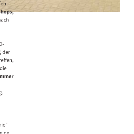
fen
shops,
nach
D-
, der
effen,
die
immer
g.
mie“
eine