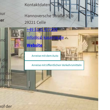
Kontaktdaten
nur
Hannoversche Straße 30 b
ler
29221
Celle
+49 5141 977290
info@cd-kaserne.de
und
Website
Anreise mit dem Auto
d die
Anreise mit öffentlichen Verkehrsmitteln
 als
re das
erleben
ei zu
hof der