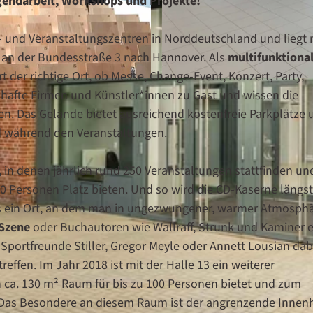
ugendarbeit, Workshops und Projekte!
 und Veranstaltungszentren in Norddeutschland und liegt 
t an der Bundesstraße 3 nach Hannover. Als
multifunktiona
t der richtige Ort, ob Messe, Change-Event, Konzert, Party,
© Susanne Witt, Roman Thomas
mhafte Firmen und Künstler*innen zu Gast und wissen die
. Das Gelände bietet ausreichend kostenfreie Parkplätze 
nd während den Veranstaltungen.
 in denen jährlich rund 250 Veranstaltungen stattfinden un
 Personen Platz bieten. Und so wird die CD-Kaserne längst
s ein Ort, an dem man in ungezwungener, warmer Atmosphä
Szene
oder Buchautoren wie Wallraff, Strunk und Kaminer 
 Sportfreunde Stiller, Gregor Meyle oder Annett Lousian dab
ffen. Im Jahr 2018 ist mit der Halle 13 ein weiterer
ca. 130 m² Raum für bis zu 100 Personen bietet und zum
. Das Besondere an diesem Raum ist der angrenzende Innen