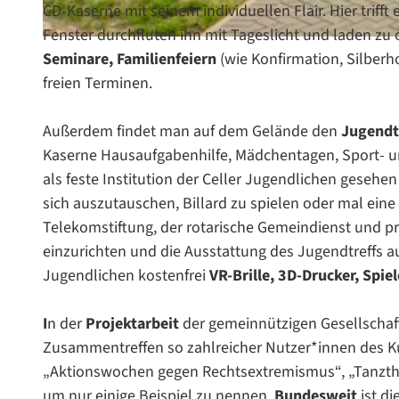
CD-Kaserne mit seinem individuellen Flair. Hier trif
Fenster durchfluten ihn mit Tageslicht und laden zu o
© Roman Thomas
Seminare, Familienfeiern
(wie Konfirmation, Silberh
freien Terminen.
Außerdem findet man auf dem Gelände den
Jugendt
Kaserne Hausaufgabenhilfe, Mädchentagen, Sport- u
als feste Institution der Celler Jugendlichen gesehe
sich auszutauschen, Billard zu spielen oder mal eine
Telekomstiftung, der rotarische Gemeindienst und pr
einzurichten und die Ausstattung des Jugendtreffs a
Jugendlichen kostenfrei
VR-Brille, 3D-Drucker, Spie
I
n der
Projektarbeit
der gemeinnützigen Gesellschaft 
Zusammentreffen so zahlreicher Nutzer*innen des Kult
„Aktionswochen gegen Rechtsextremismus“, „Tanzthe
um nur einige Beispiel zu nennen.
Bundesweit
ist d