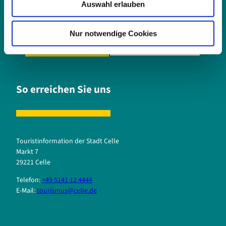
maßgeschneiderte Tourenplanung oder Unterstützung bei Ihrer
Auswahl erlauben
a
Buchung.
h
l
Nur notwendige Cookies
Jetzt Besuch planen
Broschüren anfordern
So erreichen Sie uns
Touristinformation der Stadt Celle
Markt 7
29221 Celle
Telefon:
+49 5141 12 4444
E-Mail:
tourismus@celle.de