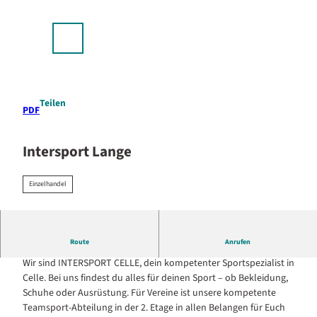
stellplätze & Camping
Z
u
p
m
Suche
Menü
I
n
h
a
Teilen
PDF
l
t
Intersport Lange
Einzelhandel
Route
Anrufen
Sportbekleidung und Sportausrüstung
Wir sind INTERSPORT CELLE, dein kompetenter Sportspezialist in
Celle. Bei uns findest du alles für deinen Sport – ob Bekleidung,
Schuhe oder Ausrüstung. Für Vereine ist unsere kompetente
Teamsport-Abteilung in der 2. Etage in allen Belangen für Euch