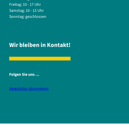
Freitag: 10 - 17 Uhr
Samstag: 10 - 15 Uhr
Sonntag: geschlossen
Wir bleiben in Kontakt!
Folgen Sie uns …
Newsletter abonnieren
i
f
n
a
s
c
t
e
a
b