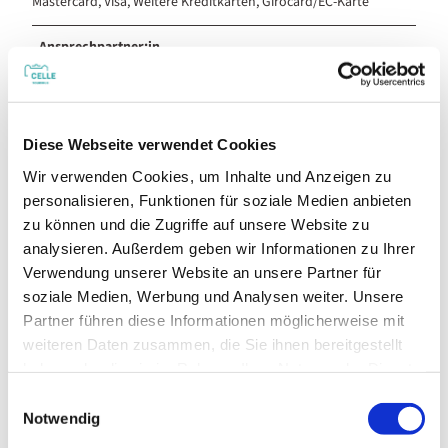
Mastercard, Visa, Weitere Kreditkarten, Girocard/EC-Karte
Ansprechpartner:in
Herr Leon Buddenbohm
Autor:in
Diese Webseite verwendet Cookies
Stadt Celle - Fachdienst Tourismus
Wir verwenden Cookies, um Inhalte und Anzeigen zu
personalisieren, Funktionen für soziale Medien anbieten
Organisation
zu können und die Zugriffe auf unsere Website zu
Stadt Celle - FD Tourismus
analysieren. Außerdem geben wir Informationen zu Ihrer
Verwendung unserer Website an unsere Partner für
soziale Medien, Werbung und Analysen weiter. Unsere
Partner führen diese Informationen möglicherweise mit
weiteren Daten zusammen, die Sie ihnen bereitgestellt
In der Nähe
Auf der Karte anschauen
haben oder die sie im Rahmen Ihrer Nutzung der Dienste
gesammelt haben.
E
Notwendig
i
Veranstaltung
n