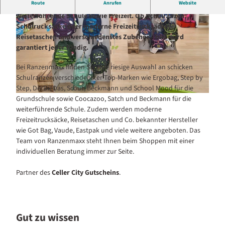
Route
Anrufen
Website
Ranzenmaxx ist Ihr lokaler Fachhandel für die Grundschule,
weiterführende Schule sowie Freizeit. Ob Schulranzen,
Schulrucksäcke oder moderne Freizeitrucksäcke,
Reisetaschen und verschiedenstes Zubehör - hier wird
garantiert jeder fündig.
Bei Ranzenmaxx finden Sie eine riesige Auswahl an schicken
R
Schulranzen verschiedenster Top-Marken wie Ergobag, Step by
a
Step, DerDieDas, Scout, Beckmann und School Mood für die
n
R
Grundschule sowie Coocazoo, Satch und Beckmann für die
z
a
weiterführende Schule. Zudem werden moderne
e
n
Freizeitrucksäcke, Reisetaschen und Co. bekannter Hersteller
n
z
wie Got Bag, Vaude, Eastpak und viele weitere angeboten. Das
m
e
Team von Ranzenmaxx steht Ihnen beim Shoppen mit einer
a
n
individuellen Beratung immer zur Seite.
x
m
x
a
Partner des
Celler City Gutscheins
.
a
x
u
x
ß
e
Gut zu wissen
n