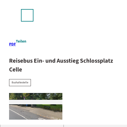
stellplätze & Camping
Z
u
p
m
Suche
Menü
I
n
h
a
Teilen
PDF
l
t
Reisebus Ein- und Ausstieg Schlossplatz
Celle
Bushaltestelle
©
CC-BY-SA