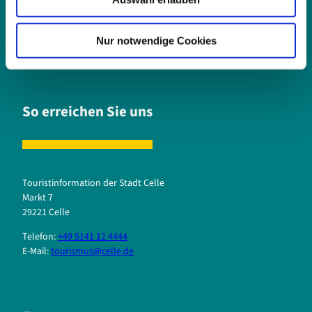
a
Buchung.
h
l
Nur notwendige Cookies
Jetzt Besuch planen
Broschüren anfordern
So erreichen Sie uns
Touristinformation der Stadt Celle
Markt 7
29221 Celle
Telefon:
+49 5141 12 4444
E-Mail:
tourismus@celle.de