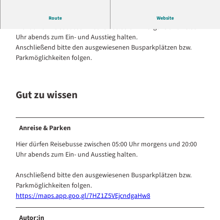
Reisebus Ein- und Ausstieg am Schlossplatz Celle
Route
Website
Hier dürfen Reisebusse zwischen 05:00 Uhr morgens und 20:00
Uhr abends zum Ein- und Ausstieg halten.
Anschließend bitte den ausgewiesenen Busparkplätzen bzw.
Parkmöglichkeiten folgen.
Gut zu wissen
Anreise & Parken
Hier dürfen Reisebusse zwischen 05:00 Uhr morgens und 20:00
Uhr abends zum Ein- und Ausstieg halten.
Anschließend bitte den ausgewiesenen Busparkplätzen bzw.
Parkmöglichkeiten folgen.
https://maps.app.goo.gl/7HZ1Z5VEjcndgaHw8
Autor:in