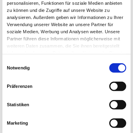
personalisieren, Funktionen für soziale Medien anbieten
zu können und die Zugriffe auf unsere Website zu
analysieren. Außerdem geben wir Informationen zu Ihrer
Verwendung unserer Website an unsere Partner für
In der Nähe
Auf der Karte anschauen
soziale Medien, Werbung und Analysen weiter. Unsere
Partner führen diese Informationen möglicherweise mit
weiteren Daten zusammen, die Sie ihnen bereitgestellt
Sehenswertes
haben oder die sie im Rahmen Ihrer Nutzung der Dienste
gesammelt haben.
E
Notwendig
i
n
Kontaktdaten
w
Präferenzen
Blöcken
i
29229
Celle
l
+49 05141 / 12-0
l
Statistiken
i
gruenbetrieb@celle.de
g
Website
Marketing
u