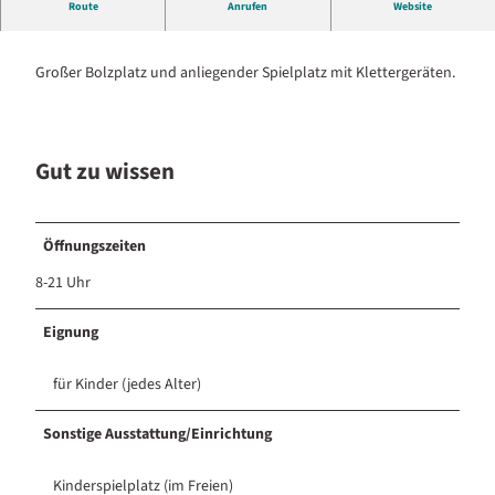
Route
Anrufen
Website
e
Fußballtore, Sand, Klettergeräte.
l
p
Großer Bolzplatz und anliegender Spielplatz mit Klettergeräten.
l
a
t
z
Gut zu wissen
Öffnungszeiten
8-21 Uhr
Eignung
für Kinder (jedes Alter)
Sonstige Ausstattung/Einrichtung
Kinderspielplatz (im Freien)