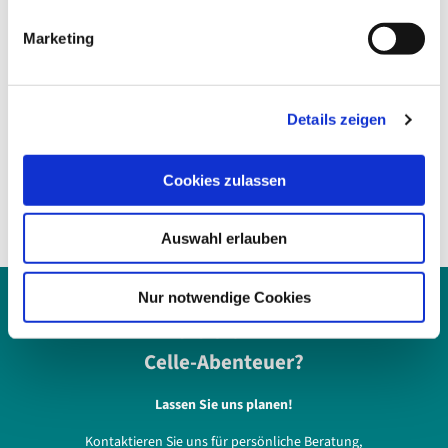
29221
Celle
g
Marketing
+49 05141 / 12-0
u
n
gruenbetrieb@celle.de
g
Website
Details zeigen
s
a
Anreise mit dem Auto
u
Cookies zulassen
Anreise mit öffentlichen Verkehrsmitteln
s
w
Auswahl erlauben
a
h
l
Nur notwendige Cookies
Bereit für Ihr
Celle-Abenteuer?
Lassen Sie uns planen!
Kontaktieren Sie uns für persönliche Beratung,