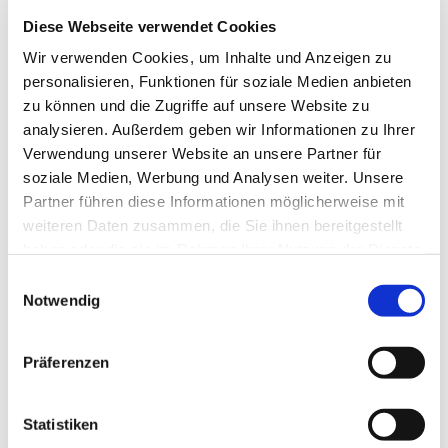
Diese Webseite verwendet Cookies
Wir verwenden Cookies, um Inhalte und Anzeigen zu
personalisieren, Funktionen für soziale Medien anbieten
zu können und die Zugriffe auf unsere Website zu
analysieren. Außerdem geben wir Informationen zu Ihrer
In der Nähe
Auf der Karte anschauen
Verwendung unserer Website an unsere Partner für
soziale Medien, Werbung und Analysen weiter. Unsere
Partner führen diese Informationen möglicherweise mit
Veranstaltung
weiteren Daten zusammen, die Sie ihnen bereitgestellt
haben oder die sie im Rahmen Ihrer Nutzung der Dienste
Sehenswertes
gesammelt haben.
E
Notwendig
i
Touren
n
w
Präferenzen
i
l
Kontaktdaten
l
Statistiken
Trift
i