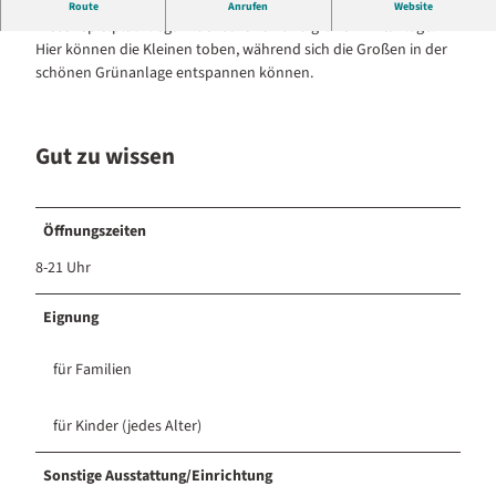
Spielturm, Rutsche, Kletternetz, Schaukel, Bogen, Rolle.
Route
Anrufen
Website
Dieser Spielplatz liegt in der schönen und grünen Triftanlage.
Hier können die Kleinen toben, während sich die Großen in der
schönen Grünanlage entspannen können.
Gut zu wissen
Öffnungszeiten
8-21 Uhr
Eignung
für Familien
für Kinder (jedes Alter)
Sonstige Ausstattung/Einrichtung