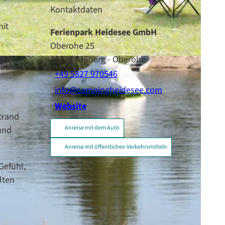
Kontaktdaten
mit
Ferienpark Heidesee GmbH
Oberohe 25
29328
Faßberg
- Oberohe
lächen
+49 5827 970546
info@campingheidesee.com
Website
trand
Anreise mit dem Auto
und
Anreise mit öffentlichen Verkehrsmitteln
Gefühl,
lten