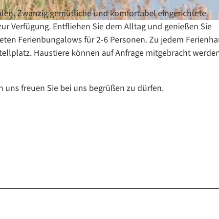
e
len. Zwanzig gemütliche und komfortabel eingerichtete
n
r Verfügung. Entfliehen Sie dem Alltag und genießen Sie
p
eten Ferienbungalows für 2-6 Personen. Zu jedem Ferienha
a
tellplatz. Haustiere können auf Anfrage mitgebracht werde
r
k
H
n uns freuen Sie bei uns begrüßen zu dürfen.
e
i
d
e
s
e
e