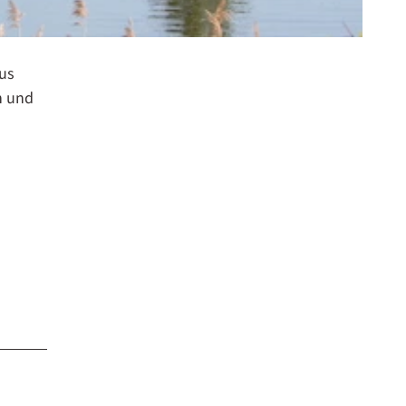
us
n und