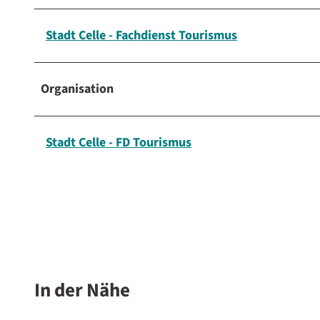
n
i
p
d
Stadt Celle - Fachdienst Tourismus
a
e
r
s
k
e
Organisation
s
e
H
Stadt Celle - FD Tourismus
e
i
d
e
s
e
e
In der Nähe