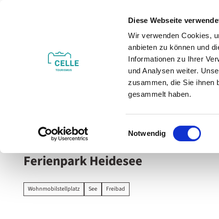
Z
u
Diese Webseite verwende
m
Wir verwenden Cookies, um
Veranstaltungen
Erleben & Entdecken
I
anbieten zu können und di
n
Informationen zu Ihrer Ve
h
und Analysen weiter. Unse
zusammen, die Sie ihnen b
a
gesammelt haben.
l
t
Sie sind hier
Celle
E
Notwendig
i
n
Ferienpark Heidesee
w
i
l
Wohnmobilstellplatz
See
Freibad
l
i