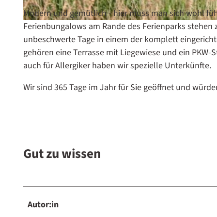
b
a
Modern und gemütlich - hier muss man sich wohl füh
B
d
Ferienbungalows am Rande des Ferienparks stehen zu
a
i
unbeschwerte Tage in einem der komplett eingericht
d
m
gehören eine Terrasse mit Liegewiese und ein PKW-S
e
F
auch für Allergiker haben wir spezielle Unterkünfte.
s
e
Wir sind 365 Tage im Jahr für Sie geöffnet und würde
e
r
e
i
d
e
e
n
s
p
Gut zu wissen
F
a
e
r
r
k
i
H
Autor:in
e
e