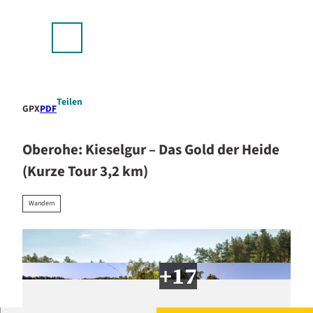
stellplätze & Camping
Z
u
p
m
Suche
Menü
I
n
h
a
Teilen
GPX
PDF
l
t
Oberohe: Kieselgur – Das Gold der Heide
(Kurze Tour 3,2 km)
Wandern