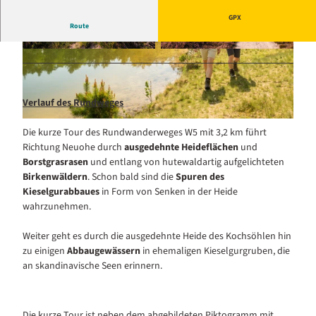
GPX
Route
© MARKUS TIEMANN LUENEBURG
© MARKUS TIEMANN LUENEBURG
Verlauf des Rundweges
© Lüneburger Heide GmbH / Dominik Ketz
Die kurze Tour des Rundwanderweges W5 mit 3,2 km führt
Richtung Neuohe durch
ausgedehnte Heideflächen
und
Borstgrasrasen
und entlang von hutewaldartig aufgelichteten
Birkenwäldern
. Schon bald sind die
Spuren des
Kieselgurabbaues
in Form von Senken in der Heide
wahrzunehmen.
Weiter geht es durch die ausgedehnte Heide des Kochsöhlen hin
zu einigen
Abbaugewässern
in ehemaligen Kieselgurgruben, die
an skandinavische Seen erinnern.
Die kurze Tour ist neben dem abgebildeten Piktogramm mit