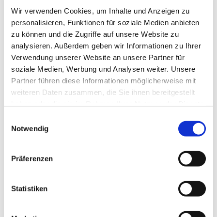
geeignet
wetterabhängig
Wir verwenden Cookies, um Inhalte und Anzeigen zu
personalisieren, Funktionen für soziale Medien anbieten
Jan
Feb
Mär
Apr
Mai
Jun
Jul
zu können und die Zugriffe auf unsere Website zu
analysieren. Außerdem geben wir Informationen zu Ihrer
Aug
Sep
Okt
Nov
Dez
Verwendung unserer Website an unsere Partner für
soziale Medien, Werbung und Analysen weiter. Unsere
Autor:in
Partner führen diese Informationen möglicherweise mit
Lüneburger Heide GmbH
weiteren Daten zusammen, die Sie ihnen bereitgestellt
haben oder die sie im Rahmen Ihrer Nutzung der Dienste
Organisation
gesammelt haben.
E
Lüneburger Heide GmbH
Notwendig
i
n
w
Präferenzen
i
l
Unsere Empfehlung
Auf der Karte anschauen
l
Statistiken
i
g