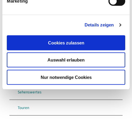
Marketing
©
u
Oberohe: Kieselgur – Das Gold der Heide (Kurze
n
Tour 3,2 km)
g
Wandern
Details zeigen
s
a
u
Cookies zulassen
s
w
Auswahl erlauben
a
h
In der Nähe
Auf der Karte anschauen
l
Nur notwendige Cookies
Sehenswertes
Touren