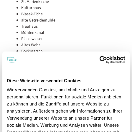
St. Marienkirche
Kulturhaus
Blasek-Eiche
alte Getreidemühle
Trauhaus
Mühlenkanal
Rieselwiesen
Altes Wehr
Bockmarsch
Gastronomie
:
im Dorf (
Klosterwirt
,
Mühlengrund
, Café
am Kloster, Klosterkaffee, Eisdiele im Sommer)
Diese Webseite verwendet Cookies
Gut zu wissen
Wir verwenden Cookies, um Inhalte und Anzeigen zu
personalisieren, Funktionen für soziale Medien anbieten
zu können und die Zugriffe auf unsere Website zu
Beste Jahreszeit
analysieren. Außerdem geben wir Informationen zu Ihrer
Verwendung unserer Website an unsere Partner für
geeignet
wetterabhängig
soziale Medien, Werbung und Analysen weiter. Unsere