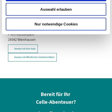
Touren
w
Auswahl erlauben
a
h
l
Nur notwendige Cookies
Kontaktdaten
P Am Klosterpark
29342
Wienhausen
Anreise mit dem Auto
Anreise mit öffentlichen Verkehrsmitteln
Bereit für Ihr
Celle-Abenteuer?