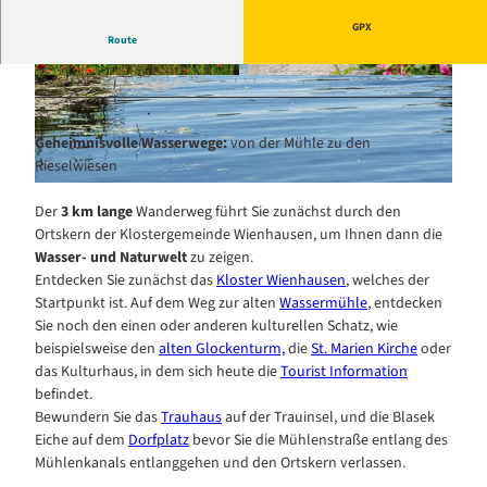
GPX
Route
© Lüneburger Heide GmbH/MARKUS TIEMAN
© Partner der Lüneburger Heide GmbH
N, MARKUS TIEMANN LUENEBURG
Geheimnisvolle Wasserwege:
von der Mühle zu den
Rieselwiesen
W
Der
3 km lange
Wanderweg führt Sie zunächst durch den
3
Ortskern der Klostergemeinde Wienhausen, um Ihnen dann die
-
Wasser- und Naturwelt
zu zeigen.
D
Entdecken Sie zunächst das
Kloster Wienhausen
, welches der
i
Startpunkt ist. Auf dem Weg zur alten
Wassermühle
, entdecken
e
Sie noch den einen oder anderen kulturellen Schatz, wie
A
beispielsweise den
alten Glockenturm,
die
St. Marien Kirche
oder
l
das Kulturhaus, in dem sich heute die
Tourist Information
l
befindet.
e
Bewundern Sie das
Trauhaus
auf der Trauinsel, und die Blasek
r
Eiche auf dem
Dorfplatz
bevor Sie die Mühlenstraße entlang des
Mühlenkanals entlanggehen und den Ortskern verlassen.