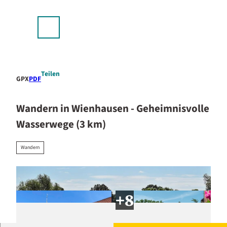
stellplätze & Camping
Z
u
p
m
Suche
Menü
I
n
h
a
Teilen
GPX
PDF
l
t
Wandern in Wienhausen - Geheimnisvolle
Wasserwege (3 km)
Wandern