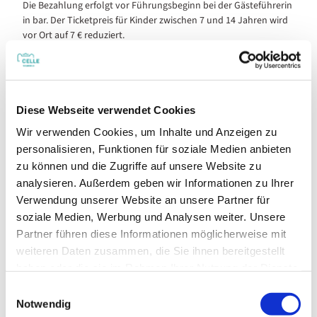
Die Bezahlung erfolgt vor Führungsbeginn bei der Gästeführerin
in bar. Der Ticketpreis für Kinder zwischen 7 und 14 Jahren wird
vor Ort auf 7 € reduziert.
Bitte vorab anmelden!
Autor:in
Diese Webseite verwendet Cookies
Stadt Celle - Fachdienst Tourismus
Wir verwenden Cookies, um Inhalte und Anzeigen zu
personalisieren, Funktionen für soziale Medien anbieten
Organisation
zu können und die Zugriffe auf unsere Website zu
Stadt Celle - FD Tourismus
analysieren. Außerdem geben wir Informationen zu Ihrer
Verwendung unserer Website an unsere Partner für
Lizenz (Stammdaten)
soziale Medien, Werbung und Analysen weiter. Unsere
Stadt Celle - Fachdienst Tourismus
Partner führen diese Informationen möglicherweise mit
weiteren Daten zusammen, die Sie ihnen bereitgestellt
haben oder die sie im Rahmen Ihrer Nutzung der Dienste
gesammelt haben.
E
Notwendig
i