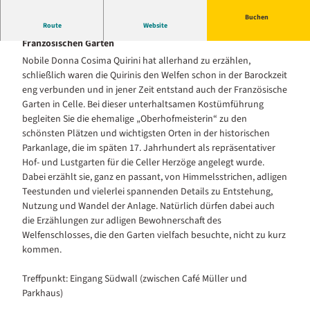
Buchen
Route
Website
Geschichte im Grünen - Eine Zeitreise durch den
Französischen Garten
Nobile Donna Cosima Quirini hat allerhand zu erzählen,
schließlich waren die Quirinis den Welfen schon in der Barockzeit
eng verbunden und in jener Zeit entstand auch der Französische
Garten in Celle. Bei dieser unterhaltsamen Kostümführung
begleiten Sie die ehemalige „Oberhofmeisterin“ zu den
schönsten Plätzen und wichtigsten Orten in der historischen
Parkanlage, die im späten 17. Jahrhundert als repräsentativer
Hof- und Lustgarten für die Celler Herzöge angelegt wurde.
Dabei erzählt sie, ganz en passant, von Himmelsstrichen, adligen
Teestunden und vielerlei spannenden Details zu Entstehung,
Nutzung und Wandel der Anlage. Natürlich dürfen dabei auch
die Erzählungen zur adligen Bewohnerschaft des
Welfenschlosses, die den Garten vielfach besuchte, nicht zu kurz
kommen.
Treffpunkt: Eingang Südwall (zwischen Café Müller und
Parkhaus)