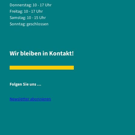
Donnerstag: 10 - 17 Uhr
Freitag: 10 - 17 Uhr
Samstag: 10 - 15 Uhr
Sonntag: geschlossen
Wir bleiben in Kontakt!
Folgen Sie uns …
Newsletter abonnieren
i
f
n
a
s
c
t
e