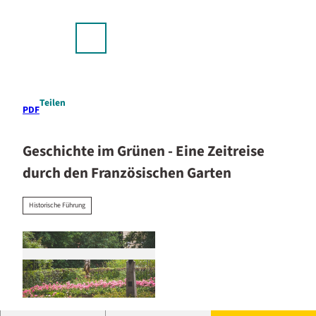
stellplätze & Camping
Z
u
p
m
DE
Suche
Menü
I
n
h
a
Teilen
PDF
l
t
Geschichte im Grünen - Eine Zeitreise
durch den Französischen Garten
Historische Führung
© Stadt Celle |
CC0