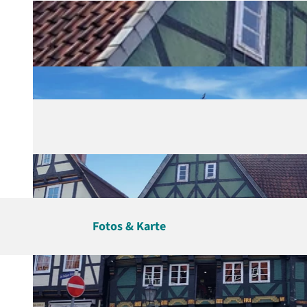
g
u
n
g
s
a
u
s
w
a
h
l
Fotos & Karte