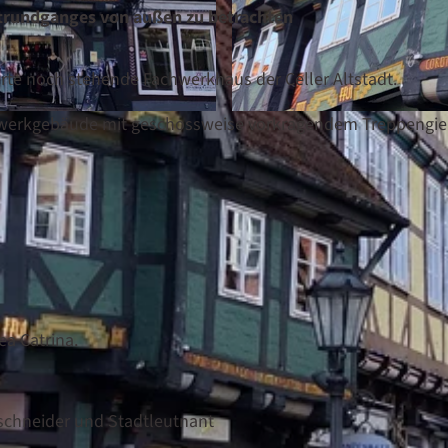
dtrundganges von außen zu betrachten
ierte noch stehende Fachwerkhaus der Celler Altstadt.
chwerkgebäude mit geschossweise vorkragendem Treppengie
© Stadt Celle |
CC0
a Catrina.
schneider und Stadtleutnant