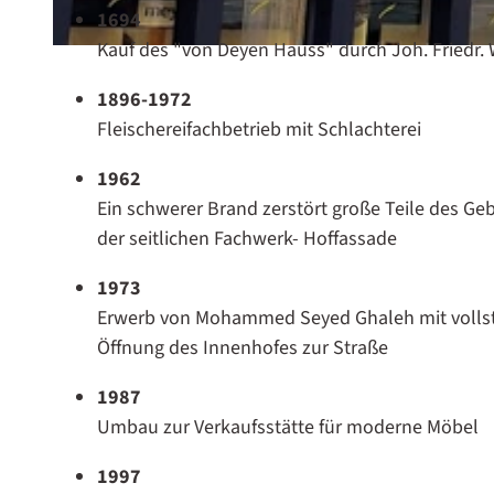
1694
Kauf des "von Deyen Hauss" durch Joh. Friedr. 
© Stadt Celle |
CC0
1896-1972
Fleischereifachbetrieb mit Schlachterei
1962
Ein schwerer Brand zerstört große Teile des G
der seitlichen Fachwerk- Hoffassade
1973
Erwerb von Mohammed Seyed Ghaleh mit vollst
Öffnung des Innenhofes zur Straße
1987
Umbau zur Verkaufsstätte für moderne Möbel
1997