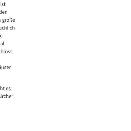
ist
 den
n große
ächlich
ie
al
chloss
äuser
ht es
irche“