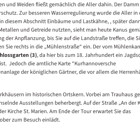
en und Weiden fließt gemächlich die Aller dahin. Der Damm 
chutz. Zur besseren Wasserregulierung wurde die Aller in
 in diesem Abschnitt Einbäume und Lastkähne, , später dan
 Metallen und Getreide nutzten, sieht man heute Kanus gem
 der Anpflanzung, bis Sie auf die Landstraße treffen, die S
n Sie rechts in die „Mühlenstraße“ ein. Der vom Mühlenkan
hlossgarten (3)
, da hier bis zum 18. Jahrhundert ein Jagds
rt ist. Jedoch die amtliche Karte “Kurhannoversche
anlage der königlichen Gärtner, die vor allem die Herrenh
khäusern im historischen Ortskern. Vorbei am Trauhaus ge
hselnde Ausstellungen beherbergt. Auf der Straße „An der K
r Kirche St. Marien. Am Ende der Tour erwartet Sie das
tober zum Besuch einlädt.