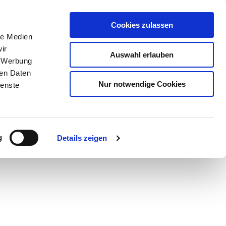
Cookies zulassen
le Medien
ir
Auswahl erlauben
, Werbung
ren Daten
Nur notwendige Cookies
ienste
Teilen
GPX
PDF
g
Details zeigen