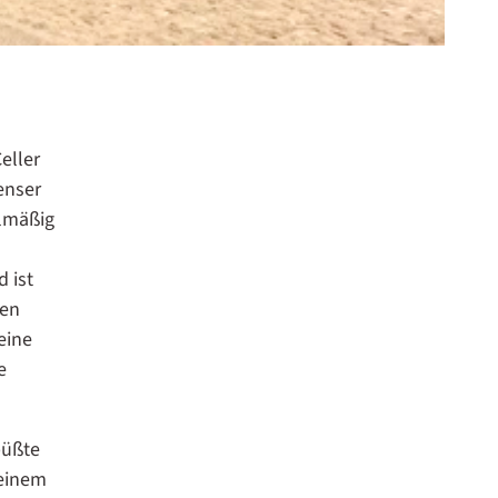
eller
enser
elmäßig
 ist
ten
eine
e
büßte
 einem