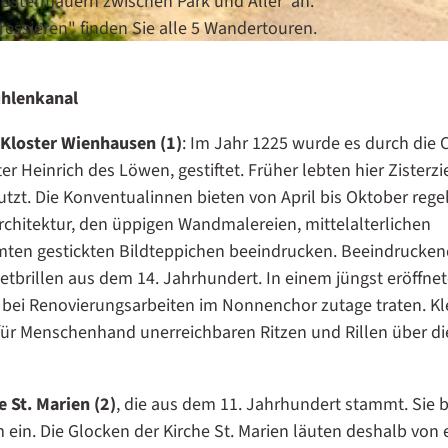
n
lostermauern zwischen Park und Aller"an.
d
ressieren" finden Sie alle 5 Wandertouren.
e
r
ühlenkanal
A
l
Kloster Wienhausen (1)
: Im Jahr 1225 wurde es durch die C
l
 Heinrich des Löwen, gestiftet. Früher lebten hier Zisterzi
e
utzt. Die Konventualinnen bieten von April bis Oktober reg
r
chitektur, den üppigen Wandmalereien, mittelalterlichen
en gestickten Bildteppichen beeindrucken. Beeindruckend
etbrillen aus dem 14. Jahrhundert. In einem jüngst eröffne
bei Renovierungsarbeiten im Nonnenchor zutage traten. Kl
ür Menschenhand unerreichbaren Ritzen und Rillen über di
e St. Marien (2)
, die aus dem 11. Jahrhundert stammt. Sie 
ein. Die Glocken der Kirche St. Marien läuten deshalb von