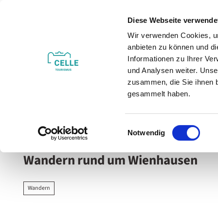
Z
u
Diese Webseite verwende
m
Wir verwenden Cookies, um
Veranstaltungen
Erleben & Entdecken
I
anbieten zu können und di
n
Informationen zu Ihrer Ve
h
und Analysen weiter. Unse
zusammen, die Sie ihnen b
a
gesammelt haben.
l
t
Sie sind hier
Celle
E
Notwendig
i
n
Wandern rund um Wienhausen
w
i
l
Wandern
l
i