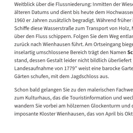
Weitblick über die Flussniederung: Inmitten der Wies
älteren Datums und dient bis heute dem Hochwassers
1960 er Jahren zusätzlich begradigt. Während früher
Schiffe diese Wasserstraße zum Transport von Holz,
über den Fluss schippern. Folgen Sie dem Weg entlang
zurück nach Wienhausen führt. Am Ortseingang biege
inselartig umschlossene Bereich trägt den Namen
Sc
stand, dessen Gestalt leider nicht bildlich überliefe
Landesaufnahme von 1779” weist eine barocke Garten
Gärten schufen, mit dem Jagdschloss aus.
Schon bald gelangen Sie zu den malerischen Fachwer
zum Kulturhaus, das die Touristinformation und wec
wandern Sie vorbei am hölzernen Glockenturm und de
imposante Kloster Wienhausen, das von April bis Ok