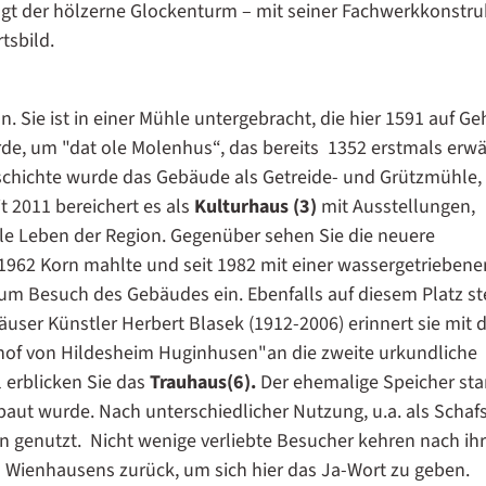
ägt der hölzerne Glockenturm – mit seiner Fachwerkkonstru
tsbild.
. Sie ist in einer Mühle untergebracht, die hier 1591 auf Ge
rde, um "dat ole Molenhus“, das bereits 1352 erstmals erw
schichte wurde das Gebäude als Getreide- und Grützmühle, 
t 2011 bereichert es als
Kulturhaus (3)
mit Ausstellungen,
le Leben der Region. Gegenüber sehen Sie die neuere
 1962 Korn mahlte und seit 1982 mit einer wassergetriebene
 zum Besuch des Gebäudes ein. Ebenfalls auf diesem Platz st
user Künstler Herbert Blasek (1912-2006) erinnert sie mit 
schof von Hildesheim Huginhusen"
an die zweite urkundliche
 erblicken Sie das
Trauhaus(6).
Der ehemalige Speicher st
aut wurde. Nach unterschiedlicher Nutzung, u.a. als Schafs
en genutzt. Nicht wenige verliebte Besucher kehren nach i
 Wienhausens zurück, um sich hier das Ja-Wort zu geben.