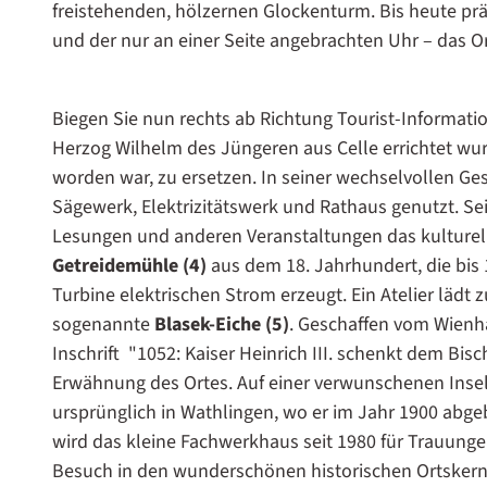
freistehenden, hölzernen Glockenturm. Bis heute pr
und der nur an einer Seite angebrachten Uhr – das Or
Biegen Sie nun rechts ab Richtung Tourist-Information
Herzog Wilhelm des Jüngeren aus Celle errichtet wu
worden war, zu ersetzen. In seiner wechselvollen Ge
Sägewerk, Elektrizitätswerk und Rathaus genutzt. Sei
Lesungen und anderen Veranstaltungen das kulturel
Getreidemühle (4)
aus dem 18. Jahrhundert, die bis
Turbine elektrischen Strom erzeugt. Ein Atelier lädt
sogenannte
Blasek-Eiche (5)
. Geschaffen vom Wienhä
Inschrift "1052: Kaiser Heinrich III. schenkt dem Bi
Erwähnung des Ortes. Auf einer verwunschenen Insel
ursprünglich in Wathlingen, wo er im Jahr 1900 abgeb
wird das kleine Fachwerkhaus seit 1980 für Trauung
Besuch in den wunderschönen historischen Ortskern