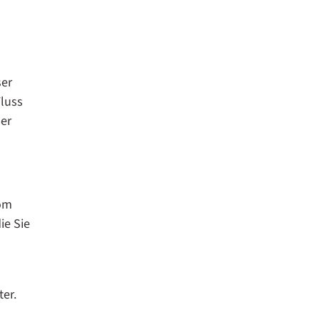
ser
Fluss
der
Vom
ie Sie
ter.