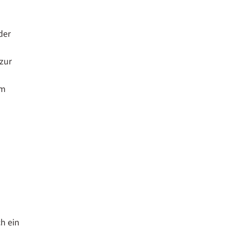
der
 zur
um
m
ch ein