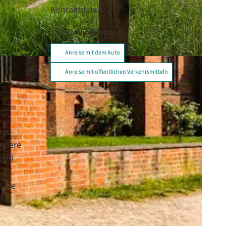
Kontaktdaten
29342
Wienhausen
Anreise mit dem Auto
Anreise mit öffentlichen Verkehrsmitteln
inen
andere
stil
 die