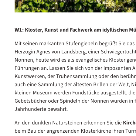
l
Der nebenstehende Streckenverlauf zeigt die Tour"K
o
Am Ende der Beschreibung unter "Das dürfte Sie inte
h
© Lüneburger Heide GmbH/MARKUS TIEMANN, MARKUS TIEMANN LUENEBURG
e
W1: Kloster, Kunst und Fachwerk am idyllischen M
r
W
Mit seinen markanten Stufengiebeln begrüßt Sie das
e
Herzogin Agnes von Landsberg, einer Schwiegertochter
h
Nonnen, heute wird es als evangelisches Kloster gen
r
Führungen an. Lassen Sie sich von der imposanten Ar
a
Kunstwerken, der Truhensammlung oder den berühmt
n
auch eine Sammlung der ältesten Brillen der Welt, Ni
l
kleinen Museum werden Fundstücke ausgestellt, die 
a
Gebetsbücher oder Spindeln der Nonnen wurden in f
g
Jahrhunderte bewahrt.
e
An den dunklen Natursteinen erkennen Sie die
Kirch
beim Bau der angrenzenden Klosterkirche ihren Turm 