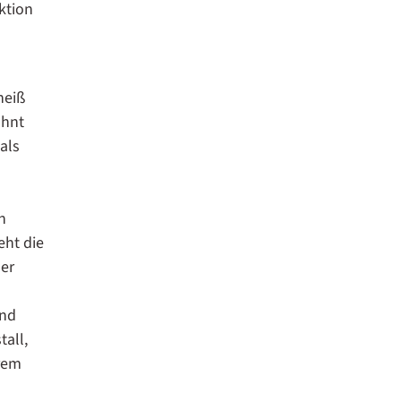
ktion
heiß
ähnt
als
n
eht die
der
and
tall,
hrem